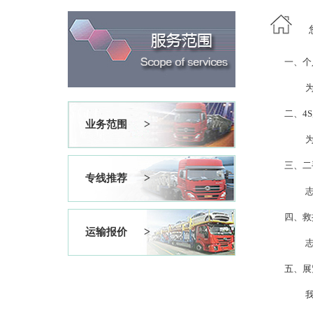
一、个
二、4
>
业务范围
三、二
>
专线推荐
四、救
>
运输报价
五、展